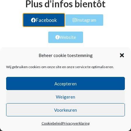
Plus d'infos bientôt
web remanié ! Soyez
patient svp !
Facebook
Instagram
Website
Beheer cookie toestemming
Wij gebruiken cookies om onze site en onze service te optimaliseren.
Accepteren
Weigeren
Voorkeuren
Cookiebeleid
Privacyverklaring